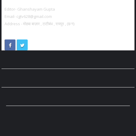
Editor- Ghanshayam Gupta
Email- cgtv628@gmail.com
Address - मोहबा बाज़ार , टाटीबंध , रायपुर , (छ ग)