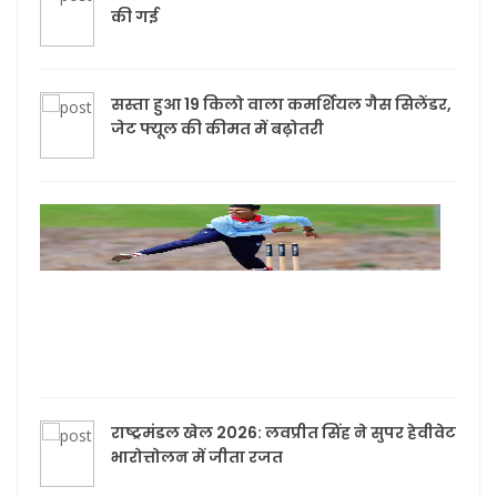
की गई
सस्ता हुआ 19 किलो वाला कमर्शियल गैस सिलेंडर,
जेट फ्यूल की कीमत में बढ़ोतरी
भारत
खिल
खेलें
पटेल
ऑस्ट्
U-19
में च
राष्ट्रमंडल खेल 2026: लवप्रीत सिंह ने सुपर हेवीवेट
भारोत्तोलन में जीता रजत