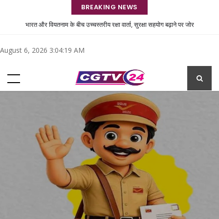
BREAKING NEWS
भारत और वियतनाम के बीच उच्चस्तरीय रक्षा वार्ता, सुरक्षा सहयोग बढ़ाने पर जोर
अमेरिकी सहायक विदेश मंत्री एस. पॉल कपूर भारत समेत चार देशों के दौरे पर, दक्षिण एवं मध्य
August 6, 2026 3:04:20 AM
एशिया नीति को आगे बढ़ाने का उद्देश्य
भारत-श्रीलंका संबंधों को मजबूत करने को लेकर कोलंबो में अहम बैठकें आज
चोटों की बढ़ती चिंताओं के बीच भारतीय टीम टेस्ट सीरीज के लिए श्रीलंका पहुंची।
डिफेंडिंग चैंपियन अल्काराज़ ने सिनसिनाटी ओपन से नाम वापस ले लिया है।
मैदान से बाहर भारत की खामोश लड़ाई: चोटों की चिंताओं ने व्यस्त क्रिकेट कैलेंडर पर ग्रहण
लगा दिया है, प्रमुख खिलाड़ी समय के साथ संघर्ष कर रहे हैं।
आरबीआई ने रेपो रेट 5.25% पर रखा स्थिर, सेंसेक्स-निफ्टी मामूली बढ़त के साथ बंद
RBI का रेपो रेट स्थिर रखने का फैसला: कारोबारी भरोसा मजबूत होगा, निवेश को मिलेगा बढ़ावा
भारत में इलेक्ट्रिक वाहनों की बिक्री 2034 तक 55% वार्षिक दर से बढ़ने की उम्मीद