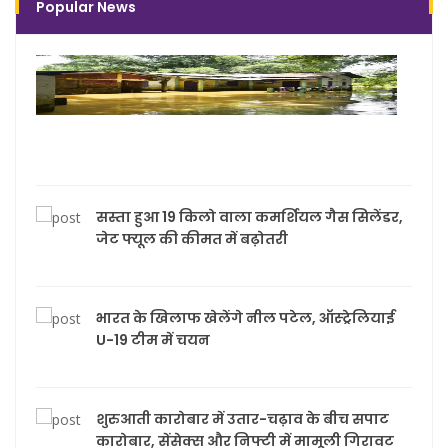
Popular News
राजना
जिले 
तक 
मिमी 
दर्ज 
सस्ता हुआ 19 किलो वाला कमर्शियल गैस सिलेंडर,
जेट फ्यूल की कीमत में बढ़ोतरी
भारत के खिलाफ खेलेंगे नील पटेल, ऑस्ट्रेलियाई
U-19 टीम में चयन
शुरुआती कारोबार में उतार-चढ़ाव के बीच सपाट
कारोबार, सेंसेक्स और निफ्टी में मामूली गिरावट