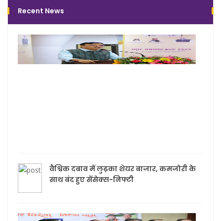
Recent News
पूरी 
पारदर
चयन
प्रक्रि
में क
खिला
के स
अन्य
न हो :
मांडव
वैश्विक दबाव में लुढ़का शेयर बाजार, कमजोरी के
साथ बंद हुए सेंसेक्स-निफ्टी
हर घ