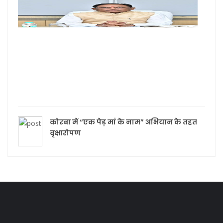
छत्ती
की स
सरका
महता
वंदन
योज
की 30
किस्
जारी
कोरबा में “एक पेड़ मां के नाम” अभियान के तहत
वृक्षारोपण