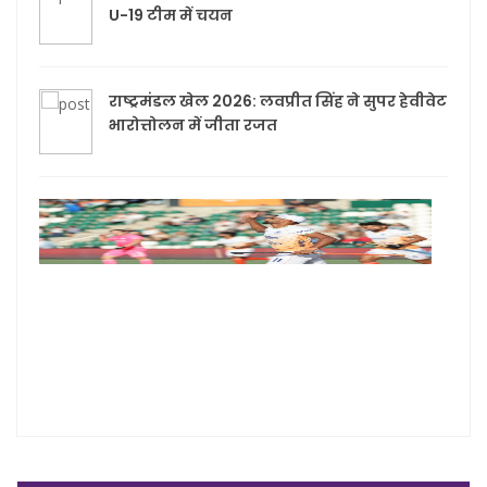
U-19 टीम में चयन
राष्ट्रमंडल खेल 2026: लवप्रीत सिंह ने सुपर हेवीवेट
भारोत्तोलन में जीता रजत
हॉकी
विश्व
से पह
भारत
स्ट्रा
ने बत
सफल
का
फॉर्मू