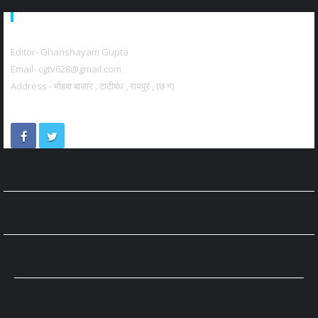
About Us
Editor- Ghanshayam Gupta
Email- cgtv628@gmail.com
Address - मोहबा बाज़ार , टाटीबंध , रायपुर , (छ ग)