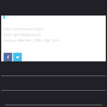
About Us
Editor- Ghanshayam Gupta
Email- cgtv628@gmail.com
Address - मोहबा बाज़ार , टाटीबंध , रायपुर , (छ ग)