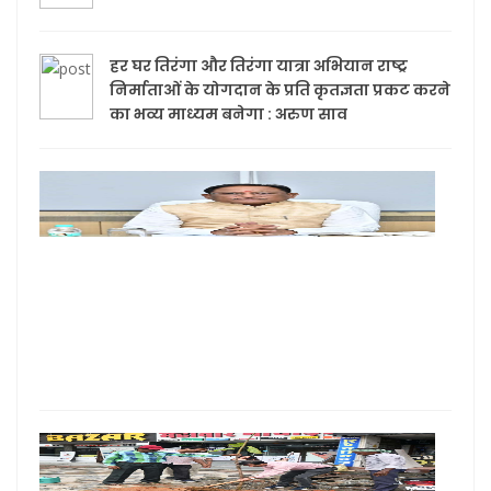
हर घर तिरंगा और तिरंगा यात्रा अभियान राष्ट्र
निर्माताओं के योगदान के प्रति कृतज्ञता प्रकट करने
का भव्य माध्यम बनेगा : अरुण साव
छत्ती
की स
सरका
महता
वंदन
योज
की 30
किस्
जारी
कोरबा
“एक प