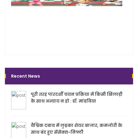
से पह
भारत
स्ट्रा
ने बत
सफल
का
फॉर्मू
Recent News
पूरी तरह पारदर्शी चयन प्रक्रिया में किसी खिलाड़ी
के साथ अन्याय न हो : डॉ. मांडविया
वैश्विक दबाव में लुढ़का शेयर बाजार, कमजोरी के
साथ बंद हुए सेंसेक्स-निफ्टी