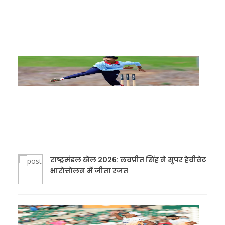
जेट फ
की क
में बढ
भारत
खिल
खेलें
पटेल
ऑस्ट्
U-19
में च
राष्ट्रमंडल खेल 2026: लवप्रीत सिंह ने सुपर हेवीवेट
भारोत्तोलन में जीता रजत
हॉकी
विश्व