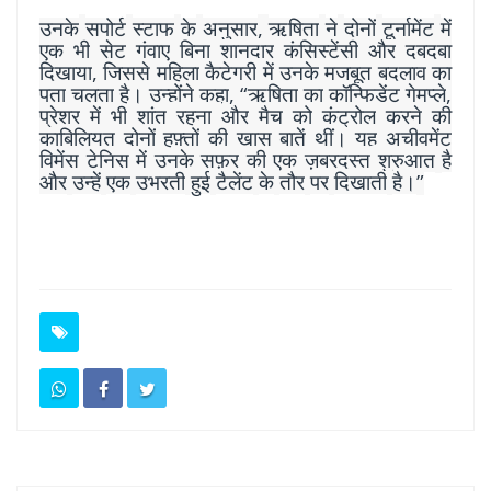
,
उनके
सपोर्ट
स्टाफ
के
अनुसार
ऋषिता
ने
दोनों
टूर्नामेंट
में
एक
भी
सेट
गंवाए
बिना
शानदार
कंसिस्टेंसी
और
दबदबा
,
दिखाया
जिससे
महिला
कैटेगरी
में
उनके
मजबूत
बदलाव
का
, “
,
पता
चलता
है।
उन्होंने
कहा
ऋषिता
का
कॉन्फिडेंट
गेमप्ले
प्रेशर
में
भी
शांत
रहना
और
मैच
को
कंट्रोल
करने
की
काबिलियत
दोनों
हफ़्तों
की
खास
बातें
थीं।
यह
अचीवमेंट
विमेंस
टेनिस
में
उनके
सफ़र
की
एक
ज़बरदस्त
शुरुआत
है
”
और
उन्हें
एक
उभरती
हुई
टैलेंट
के
तौर
पर
दिखाती
है।