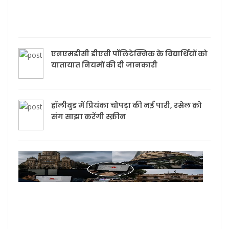
बनी
आत्मन
एनएमडीसी डीएवी पॉलिटेक्निक के विद्यार्थियों को
यातायात नियमों की दी जानकारी
हॉलीवुड में प्रियंका चोपड़ा की नई पारी, रसेल क्रो
संग साझा करेंगी स्क्रीन
मुख्यम
कार्य
मुंबई
मेयर
बम स
उड़ान
धमकी