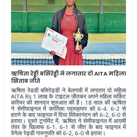
ऋषिता रेड्डी बसिरेड्डी ने लगातार दो AITA महिला
खिताब जीते
ऋषिता
रेड्डी
बसिरेड्डी
ने
बेलगावी
में
लगातार
दो
महिला
AITA Rs 1
लाख
के
टाइटल
जीतकर
अपने
महिला
सर्किट
18
करियर
की
शानदार
शुरुआत
की
है।
साल
की
ऋषिता
6-4, 6-2
ने
सेमीफाइनल
में
कार्तिका
पद्मकुमार
को
से
6-2, 6-0
हराने
के
बाद
फाइनल
में
दिया
विवेकानंदन
को
से
,
हराया।
दूसरे
टूर्नामेंट
में
ऋषिता
ने
सेमीफाइनल
में
आयुषी
6-1, 6-1
तंवर
के
खिलाफ
से
जीत
के
बाद
फाइनल
में
6-2, 6-0
वेनेला
रेड्डी
गारुगुपति
को
से
हराया।