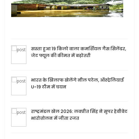
राजना
जिले 
तक 
मिमी 
दर्ज 
सस्ता हुआ 19 किलो वाला कमर्शियल गैस सिलेंडर,
जेट फ्यूल की कीमत में बढ़ोतरी
भारत के खिलाफ खेलेंगे नील पटेल, ऑस्ट्रेलियाई
U-19 टीम में चयन
राष्ट्रमंडल खेल 2026: लवप्रीत सिंह ने सुपर हेवीवेट
भारोत्तोलन में जीता रजत