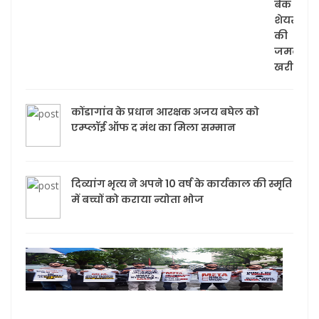
बैंक के
शेयरों
की
जमकर
खरीदारी
कोंडागांव के प्रधान आरक्षक अजय बघेल काे
एम्प्लॉई ऑफ द मंथ का मिला सम्मान
दिव्यांग भृत्य ने अपने 10 वर्ष के कार्यकाल की स्मृति
में बच्चों को कराया न्योता भोज
मेटा 
छात्रो
आवा
दबान
आरो