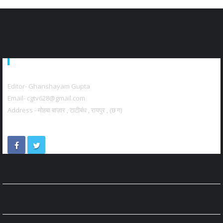
About Us
Editor- Ghanshayam Gupta
Email- cgtv628@gmail.com
Address - मोहबा बाज़ार , टाटीबंध , रायपुर , (छ ग)