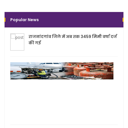
Popular News
राजनांदगांव जिले में अब तक 3459 मिमी वर्षा दर्ज
की गई
सस्ता
19 क
वाला
कमर्
गैस
सिलें
जेट फ
की क
में बढ